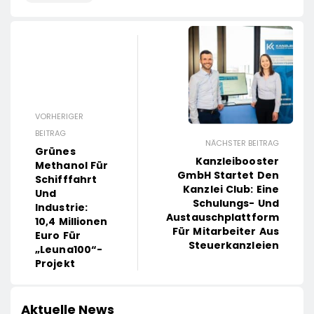
VORHERIGER
BEITRAG
NÄCHSTER BEITRAG
Grünes
Kanzleibooster
Methanol Für
GmbH Startet Den
Schifffahrt
Kanzlei Club: Eine
Und
Schulungs- Und
Industrie:
Austauschplattform
10,4 Millionen
Für Mitarbeiter Aus
Euro Für
Steuerkanzleien
„Leuna100“-
Projekt
Aktuelle News