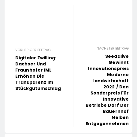
NÄCHSTER BEITRAG
VORHERIGER BEITRAG
Seedalive
Digitaler Zwilling:
Gewinnt
Dachser Und
Innovationspreis
Fraunhofer IML
Moderne
Erhöhen Die
Landwirtschaft
Transparenz Im
2022 / Den
Stückgutumschlag
Sonderpreis Für
Innovative
Betriebe Darf Der
Bauernhof
Nelben
Entgegennehmen