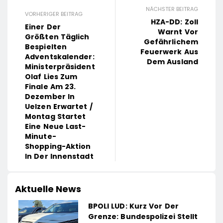
NÄCHSTER BEITRAG
VORHERIGER BEITRAG
HZA-DD: Zoll
Einer Der
Warnt Vor
Größten Täglich
Gefährlichem
Bespielten
Feuerwerk Aus
Adventskalender:
Dem Ausland
Ministerpräsident
Olaf Lies Zum
Finale Am 23.
Dezember In
Uelzen Erwartet /
Montag Startet
Eine Neue Last-
Minute-
Shopping-Aktion
In Der Innenstadt
Aktuelle News
BPOLI LUD: Kurz Vor Der
Grenze: Bundespolizei Stellt