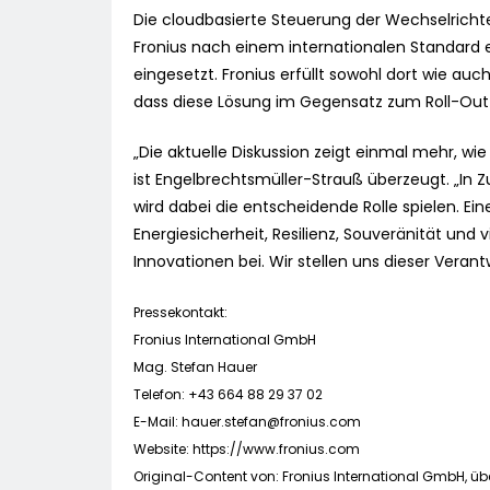
Die cloudbasierte Steuerung der Wechselrich
Fronius nach einem internationalen Standard en
eingesetzt. Fronius erfüllt sowohl dort wie a
dass diese Lösung im Gegensatz zum Roll-Out 
„Die aktuelle Diskussion zeigt einmal mehr, wie
ist Engelbrechtsmüller-Strauß überzeugt. „In Z
wird dabei die entscheidende Rolle spielen. Ein
Energiesicherheit, Resilienz, Souveränität un
Innovationen bei. Wir stellen uns dieser Veran
Pressekontakt:
Fronius International GmbH
Mag. Stefan Hauer
Telefon: +43 664 88 29 37 02
E-Mail:
hauer.stefan@fronius.com
Website: https://www.fronius.com
Original-Content von: Fronius International GmbH, übe