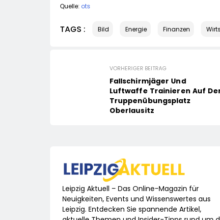
Quelle:
ots
TAGS :
Bild
Energie
Finanzen
Wirt
VORHERIGER BEITRAG
Fallschirmjäger Und
Luftwaffe Trainieren Auf D
Truppenübungsplatz
Oberlausitz
Leipzig Aktuell – Das Online-Magazin für
Neuigkeiten, Events und Wissenswertes aus
Leipzig. Entdecken Sie spannende Artikel,
aktuelle Themen und Insider-Tipps rund um d