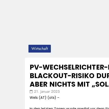
Wirtschaft
PV-WECHSELRICHTER-H
BLACKOUT-RISIKO DUR
ABER NICHTS MIT „SOL
21. Januar 2025
Wels (AT) (ots) –
In den letzten Tagen wurde medial vor dem Sic