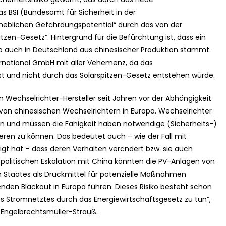
s BSI (Bundesamt für Sicherheit in der
heblichen Gefährdungspotential“ durch das von der
zen-Gesetz“. Hintergrund für die Befürchtung ist, dass ein
so auch in Deutschland aus chinesischer Produktion stammt.
ternational GmbH mit aller Vehemenz, da das
t und nicht durch das Solarspitzen-Gesetz entstehen würde.
n Wechselrichter-Hersteller seit Jahren vor der Abhängigkeit
von chinesischen Wechselrichtern in Europa. Wechselrichter
den und müssen die Fähigkeit haben notwendige (Sicherheits-)
eren zu können. Das bedeutet auch – wie der Fall mit
gt hat – dass deren Verhalten verändert bzw. sie auch
politischen Eskalation mit China könnten die PV-Anlagen von
en Staates als Druckmittel für potenzielle Maßnahmen
den Blackout in Europa führen. Dieses Risiko besteht schon
des Stromnetztes durch das Energiewirtschaftsgesetz zu tun“,
h Engelbrechtsmüller-Strauß.