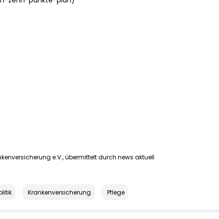
ch-zehn-punkte-plan)
kenversicherung e.V., übermittelt durch news aktuell
itik
Krankenversicherung
Pflege