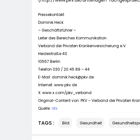
(http://www.pkv.de/unterlagen-fachgesprae
Pressekontakt:
Dominik Heck
– Geschäftsführer –
Leiter des Bereiches Kommunikation
Verband der Privaten Krankenversicherung e.V.
Heidestraße 40
10557 Berlin
Telefon 030 / 20 45 89 – 44
E-Mail:
dominik.heck@pkv.de
Internet: www.pkv.de
X: www.x.com/pkv_verband
Original-Content von: PKV – Verband der Privaten Kran
Quelle:
ots
TAGS :
Bild
Gesundheit
Gesundheitspol