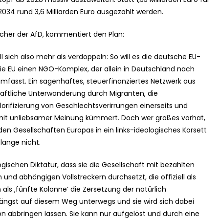
 2034 rund 3,6 Milliarden Euro ausgezahlt werden.
echer der AfD, kommentiert den Plan:
 sich also mehr als verdoppeln: So will es die deutsche EU-
ie EU einen NGO-Komplex, der allein in Deutschland nach
mfasst. Ein sagenhaftes, steuerfinanziertes Netzwerk aus
haftliche Unterwanderung durch Migranten, die
lorifizierung von Geschlechtsverirrungen einerseits und
mit unliebsamer Meinung kümmert. Doch wer großes vorhat,
en Gesellschaften Europas in ein links-ideologisches Korsett
lange nicht.
ogischen Diktatur, dass sie die Gesellschaft mit bezahlten
und abhängigen Vollstreckern durchsetzt, die offiziell als
h als ‚fünfte Kolonne‘ die Zersetzung der natürlich
längst auf diesem Weg unterwegs und sie wird sich dabei
n abbringen lassen. Sie kann nur aufgelöst und durch eine