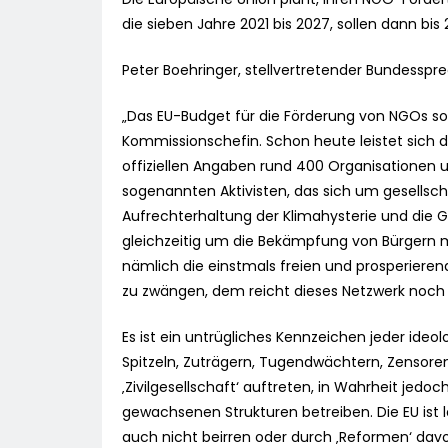
die sieben Jahre 2021 bis 2027, sollen dann bis
Peter Boehringer, stellvertretender Bundesspr
„Das EU-Budget für die Förderung von NGOs soll
Kommissionschefin. Schon heute leistet sich d
offiziellen Angaben rund 400 Organisationen u
sogenannten Aktivisten, das sich um gesellsc
Aufrechterhaltung der Klimahysterie und die G
gleichzeitig um die Bekämpfung von Bürgern 
nämlich die einstmals freien und prosperierend
zu zwängen, dem reicht dieses Netzwerk noch 
Es ist ein untrügliches Kennzeichen jeder ideol
Spitzeln, Zuträgern, Tugendwächtern, Zensoren 
‚Zivilgesellschaft‘ auftreten, in Wahrheit jedoc
gewachsenen Strukturen betreiben. Die EU ist 
auch nicht beirren oder durch ‚Reformen‘ davo