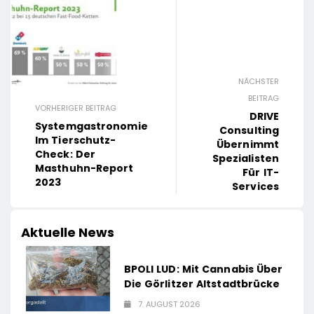
NÄCHSTER
BEITRAG
VORHERIGER BEITRAG
DRIVE
Systemgastronomie
Consulting
Im Tierschutz-
Übernimmt
Check: Der
Spezialisten
Masthuhn-Report
Für IT-
2023
Services
Aktuelle News
BPOLI LUD: Mit Cannabis Über
Die Görlitzer Altstadtbrücke
7. AUGUST 2026