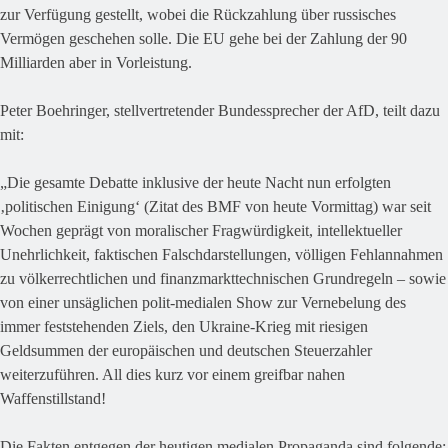
zur Verfügung gestellt, wobei die Rückzahlung über russisches
Vermögen geschehen solle. Die EU gehe bei der Zahlung der 90
Milliarden aber in Vorleistung.
Peter Boehringer, stellvertretender Bundessprecher der AfD, teilt dazu
mit:
„Die gesamte Debatte inklusive der heute Nacht nun erfolgten
‚politischen Einigung‘ (Zitat des BMF von heute Vormittag) war seit
Wochen geprägt von moralischer Fragwürdigkeit, intellektueller
Unehrlichkeit, faktischen Falschdarstellungen, völligen Fehlannahmen
zu völkerrechtlichen und finanzmarkttechnischen Grundregeln – sowie
von einer unsäglichen polit-medialen Show zur Vernebelung des
immer feststehenden Ziels, den Ukraine-Krieg mit riesigen
Geldsummen der europäischen und deutschen Steuerzahler
weiterzuführen. All dies kurz vor einem greifbar nahen
Waffenstillstand!
Die Fakten entgegen der heutigen medialen Propaganda sind folgende: