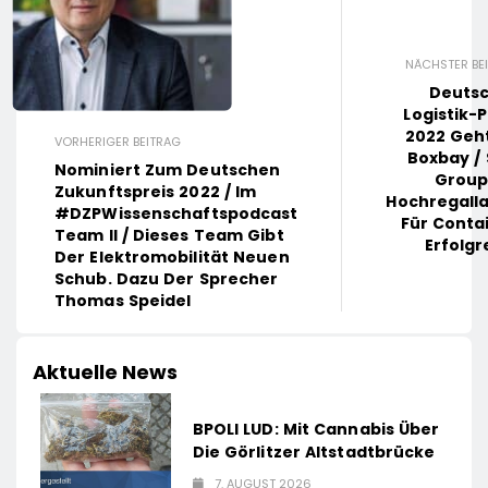
NÄCHSTER BE
Deuts
Logistik-P
2022 Geh
VORHERIGER BEITRAG
Boxbay /
Nominiert Zum Deutschen
Group
Zukunftspreis 2022 / Im
Hochregall
#DZPWissenschaftspodcast
Für Conta
Team II / Dieses Team Gibt
Erfolgr
Der Elektromobilität Neuen
Schub. Dazu Der Sprecher
Thomas Speidel
Aktuelle News
BPOLI LUD: Mit Cannabis Über
Die Görlitzer Altstadtbrücke
7. AUGUST 2026