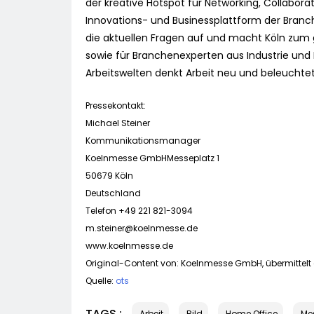
der kreative Hotspot für Networking, Collabora
Innovations- und Businessplattform der Branch
die aktuellen Fragen auf und macht Köln zum g
sowie für Branchenexperten aus Industrie und 
Arbeitswelten denkt Arbeit neu und beleucht
Pressekontakt:
Michael Steiner
Kommunikationsmanager
Koelnmesse GmbHMesseplatz 1
50679 Köln
Deutschland
Telefon +49 221 821-3094
m.steiner@koelnmesse.de
www.koelnmesse.de
Original-Content von: Koelnmesse GmbH, übermittelt 
Quelle:
ots
TAGS :
Arbeit
Bild
Home Office
Me