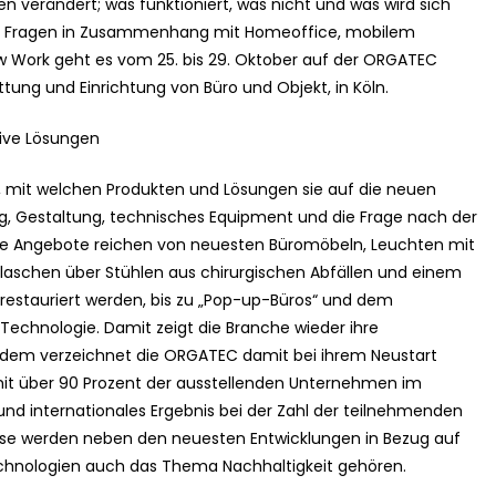
verändert; was funktioniert, was nicht und was wird sich
e Fragen in Zusammenhang mit Homeoffice, mobilem
w Work geht es vom 25. bis 29. Oktober auf der ORGATEC
ttung und Einrichtung von Büro und Objekt, in Köln.
ive Lösungen
 mit welchen Produkten und Lösungen sie auf die neuen
g, Gestaltung, technisches Equipment und die Frage nach der
Die Angebote reichen von neuesten Büromöbeln, Leuchten mit
Flaschen über Stühlen aus chirurgischen Abfällen und einem
 restauriert werden, bis zu „Pop-up-Büros“ und dem
hnologie. Damit zeigt die Branche wieder ihre
udem verzeichnet die ORGATEC damit bei ihrem Neustart
t über 90 Prozent der ausstellenden Unternehmen im
und internationales Ergebnis bei der Zahl der teilnehmenden
e werden neben den neuesten Entwicklungen in Bezug auf
echnologien auch das Thema Nachhaltigkeit gehören.