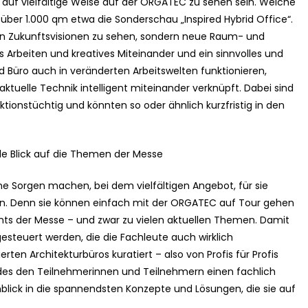
 auf vielfältige Weise auf der ORGATEC zu sehen sein. Welche
f über 1.000 qm etwa die Sonderschau „Inspired Hybrid Office“.
ten Zukunftsvisionen zu sehen, sondern neue Raum- und
s Arbeiten und kreatives Miteinander und ein sinnvolles und
Büro auch in veränderten Arbeitswelten funktionieren,
uelle Technik intelligent miteinander verknüpft. Dabei sind
tionstüchtig und könnten so oder ähnlich kurzfristig in den
lle Blick auf die Themen der Messe
e Sorgen machen, bei dem vielfältigen Angebot, für sie
n. Denn sie können einfach mit der ORGATEC auf Tour gehen
lights der Messe – und zwar zu vielen aktuellen Themen. Damit
steuert werden, die die Fachleute auch wirklich
ten Architekturbüros kuratiert – also von Profis für Profis
es den Teilnehmerinnen und Teilnehmern einen fachlich
nblick in die spannendsten Konzepte und Lösungen, die sie auf