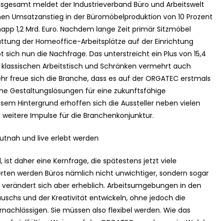
Insgesamt meldet der Industrieverband Büro und Arbeitswelt
einen Umsatzanstieg in der Büromöbelproduktion von 10 Prozent
app 1,2 Mrd. Euro. Nachdem lange Zeit primär Sitzmöbel
ttung der Homeoffice-Arbeitsplätze auf der Einrichtung
sich nun die Nachfrage. Das unterstreicht ein Plus von 15,4
klassischen Arbeitstisch und Schränken vermehrt auch
 freue sich die Branche, dass es auf der ORGATEC erstmals
iche Gestaltungslösungen für eine zukunftsfähige
iesem Hintergrund erhoffen sich die Aussteller neben vielen
weitere Impulse für die Branchenkonjunktur.
autnah und live erlebt werden
 ist daher eine Kernfrage, die spätestens jetzt viele
en werden Büros nämlich nicht unwichtiger, sondern sogar
 verändert sich aber erheblich. Arbeitsumgebungen in den
chs und der Kreativität entwickeln, ohne jedoch die
rnachlässigen. Sie müssen also flexibel werden. Wie das