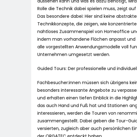
aussehen kann und was es dazu benötigt, wird
Rolle die Technik dabei spielen muss, zeigt au
Das besondere dabei: Hier sind keine abstrak
Technikkonzepte, die zeigen, wie konzentrierte
nahtloses Zusammenspiel von Homeoffice und 
indem man vorhandene Flächen anpasst und akt
alle vorgestellten Anwendungsmodelle voll funk
Unternehmen umgesetzt werden.
Guided Tours: Der professionelle und individue
Fachbesucher:innen müssen sich übrigens kein
besonders interessante Angebote zu verpasse
und erhalten einen tiefen Einblick in die High
das auch Hand und Fuß hat und Stationen ange
interessieren, werden die Touren von renommier
zusammengestellt. Dabei geben die Tour-Guid
versierten, zugleich aber auch persönlichen Ei
der ORGATEC entdeckt haben.