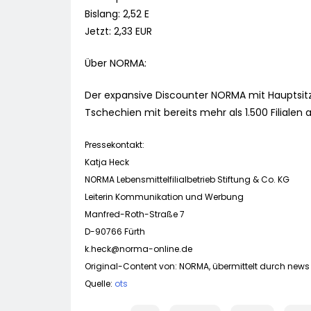
Bislang: 2,52 E
Jetzt: 2,33 EUR
Über NORMA:
Der expansive Discounter NORMA mit Hauptsitz i
Tschechien mit bereits mehr als 1.500 Filialen 
Pressekontakt:
Katja Heck
NORMA Lebensmittelfilialbetrieb Stiftung & Co. KG
Leiterin Kommunikation und Werbung
Manfred-Roth-Straße 7
D-90766 Fürth
k.heck@norma-online.de
Original-Content von: NORMA, übermittelt durch news 
Quelle:
ots