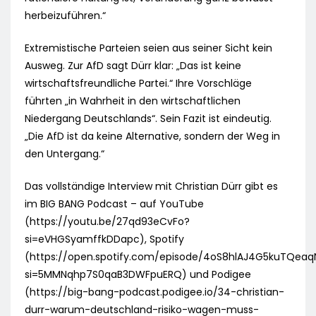
herbeizuführen.“
Extremistische Parteien seien aus seiner Sicht kein
Ausweg. Zur AfD sagt Dürr klar: „Das ist keine
wirtschaftsfreundliche Partei.“ Ihre Vorschläge
führten „in Wahrheit in den wirtschaftlichen
Niedergang Deutschlands“. Sein Fazit ist eindeutig.
„Die AfD ist da keine Alternative, sondern der Weg in
den Untergang.“
Das vollständige Interview mit Christian Dürr gibt es
im BIG BANG Podcast – auf YouTube
(https://youtu.be/27qd93eCvFo?
si=eVHGSyamffkDDapc), Spotify
(https://open.spotify.com/episode/4oS8hlAJ4G5kuTQeaq
si=5MMNqhp7S0qaB3DWFpuERQ) und Podigee
(https://big-bang-podcast.podigee.io/34-christian-
durr-warum-deutschland-risiko-wagen-muss-