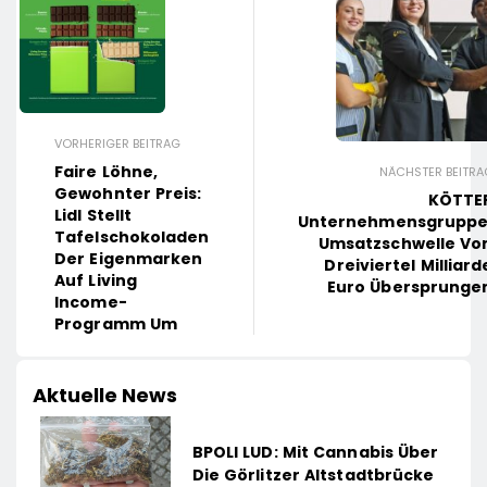
VORHERIGER BEITRAG
Faire Löhne,
NÄCHSTER BEITRA
Gewohnter Preis:
KÖTTE
Lidl Stellt
Unternehmensgruppe
Tafelschokoladen
Umsatzschwelle Vo
Der Eigenmarken
Dreiviertel Milliard
Auf Living
Euro Übersprunge
Income-
Programm Um
Aktuelle News
BPOLI LUD: Mit Cannabis Über
Die Görlitzer Altstadtbrücke