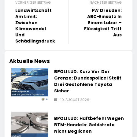
VORHERIGER BEITRAG
NÄCHSTER BEITRAG
Landwirtschaft
FW Dresden:
Am Limit:
ABC-Einsatz In
Zwischen
Einem Labor –
Klimawandel
Flüssigkeit Tritt
Und
Aus
Schädlingsdruck
Aktuelle News
BPOLI LUD: Kurz Vor Der
Grenze: Bundespolizei Stellt
Drei Gestohlene Toyota
Sicher
10. AUGUST 2026
BPOLI LUD: Haftbefehl Wegen
BTM-Handels: Geldstrafe
Nicht Beglichen