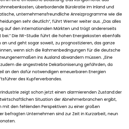
Lohnnebenkosten, überbordende Bürokratie im Inland und
ratische, unternehmensfreundliche Anreizprogramme wie die
cheidungen sehr deutlich“, führt Werner weiter aus. „Das alles
ng auf den internationalen Märkten und trägt andererseits
t bei.“ Die IW-Studie führt die hohen Energiekosten ebenfalls
n an und geht sogar soweit, zu prognostizieren, das ganze
nnen, wenn sich die Rahmenbedingungen für die deutsche
ezwungenermaßen ins Ausland abwandern müssen. „Eine
e zudem die angestrebte Dekarboniserung gefährden, da
eil an den dafür notwendigen erneuerbaren Energien
tsführer des Kupferverbandes.
rindustrie zeigt schon jetzt einen alarmierenden Zustand:der
wirtschaftlichen Situation der Abnehmerbranchen ergibt,
mit den fehlenden Perspektiven zu einer großen
er befragten Unternehmen sind zur Zeit in Kurzarbeit, neun
Monaten.