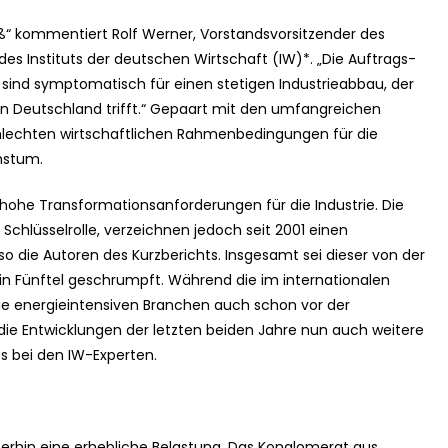
ß“ kommentiert Rolf Werner, Vorstandsvorsitzender des
es Instituts der deutschen Wirtschaft (IW)*. „Die Auftrags-
 sind symptomatisch für einen stetigen Industrieabbau, der
in Deutschland trifft.“ Gepaart mit den umfangreichen
lechten wirtschaftlichen Rahmenbedingungen für die
hstum.
 hohe Transformationsanforderungen für die Industrie. Die
Schlüsselrolle, verzeichnen jedoch seit 2001 einen
 so die Autoren des Kurzberichts. Insgesamt sei dieser von der
in Fünftel geschrumpft. Während die im internationalen
ie energieintensiven Branchen auch schon vor der
 die Entwicklungen der letzten beiden Jahre nun auch weitere
s bei den IW-Experten.
iterhin eine erhebliche Belastung. Das Konglomerat aus