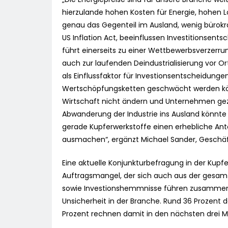
hierzulande hohen Kosten für Energie, hohen 
genau das Gegenteil im Ausland, wenig bürok
US Inflation Act, beeinflussen Investitionsents
führt einerseits zu einer Wettbewerbsverzerru
auch zur laufenden Deindustrialisierung vor Or
als Einflussfaktor für Investionsentscheidunge
Wertschöpfungsketten geschwächt werden kö
Wirtschaft nicht ändern und Unternehmen g
Abwanderung der Industrie ins Ausland könnt
gerade Kupferwerkstoffe einen erhebliche Ant
ausmachen“, ergänzt Michael Sander, Geschäf
Eine aktuelle Konjunkturbefragung in der Kupfe
Auftragsmangel, der sich auch aus der gesamt
sowie Investionshemmnisse führen zusammen 
Unsicherheit in der Branche. Rund 36 Prozent d
Prozent rechnen damit in den nächsten drei 