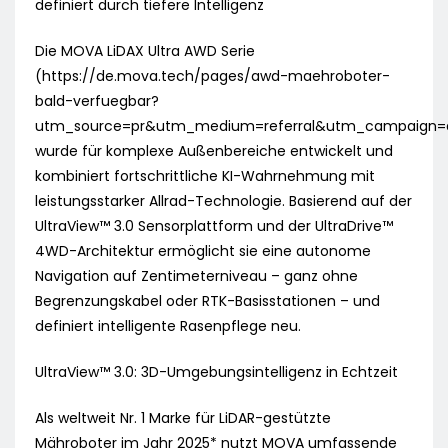
definiert durch tiefere Intelligenz
Die MOVA LiDAX Ultra AWD Serie
(https://de.mova.tech/pages/awd-maehroboter-
bald-verfuegbar?
utm_source=pr&utm_medium=referral&utm_campaign=
wurde für komplexe Außenbereiche entwickelt und
kombiniert fortschrittliche KI-Wahrnehmung mit
leistungsstarker Allrad-Technologie. Basierend auf der
UltraView™ 3.0 Sensorplattform und der UltraDrive™
4WD-Architektur ermöglicht sie eine autonome
Navigation auf Zentimeterniveau – ganz ohne
Begrenzungskabel oder RTK-Basisstationen – und
definiert intelligente Rasenpflege neu.
UltraView™ 3.0: 3D-Umgebungsintelligenz in Echtzeit
Als weltweit Nr. 1 Marke für LiDAR-gestützte
Mähroboter im Jahr 2025* nutzt MOVA umfassende