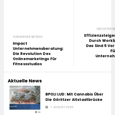
NÄCHSTER B
Effizienzsteig
VORHERIGER BEITRAG
Durch Workb
Impact
Das Sind 5 Vor
Unternehmensberatung:
Fü
Die Revolution Des
Unterne
Onlinemarketings Für
Fitnessstudios
Aktuelle News
BPOLI LUD: Mit Cannabis Über
Die Görlitzer Altstadtbrücke
7. AUGUST 2026