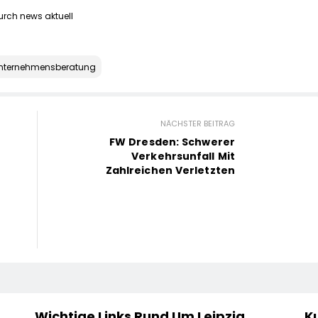
urch news aktuell
nternehmensberatung
NÄCHSTER BEITRAG
FW Dresden: Schwerer
Verkehrsunfall Mit
Zahlreichen Verletzten
Wichtige Links Rund Um Leipzig
Ku