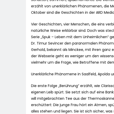
erzählt von unerklärlichen Phänomenen, die Me
Oktober sind die Geschichten in der ARD Media
Vier Geschichten, vier Menschen, die eins verb
natürliche Weise erklärbar sind. Doch was steck
Serie „Spuk – Leben mit dem Unheimlichen“ ge
Dr. Timur Sevincer den paranormalen Phänome
Gerhold, bekannt als Minckee, mit ihren gan
der Webserie geht es weniger um den wissen
vielmehr um die Frage, wie Betroffene mit d
Unerklärliche Phänomene in Saalfeld, Apolda u
Die erste Folge „Berührung“ erzählt, wie Clar
eigenen Leib spürt. Sie setzt sich auf eine Bank
will mitgebrachten Tee aus der Thermoskanne tr
erschüttert: Die junge Frau hört ein Atmen, spür
alles stehen und liegen. Sie ist sich sicher, w