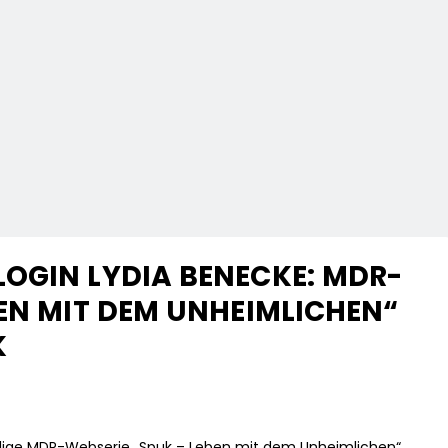
OGIN LYDIA BENECKE: MDR-
BEN MIT DEM UNHEIMLICHEN“
K
lige MDR-Webserie „Spuk – Leben mit dem Unheimlichen“