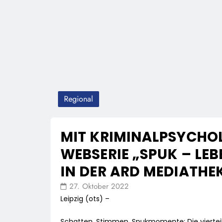
Regional
MIT KRIMINALPSYCHOL
WEBSERIE „SPUK – LE
IN DER ARD MEDIATHE
27. Oktober 2022
Leipzig (ots) –
Schatten, Stimmen, Spukmomente: Die viertei