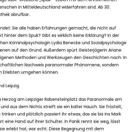
nschen in Mitteldeutschland widerfahren sind. Ab 30.
thek abrufbar.
indet: Sie alle haben Erfahrungen gemacht, die nicht auf
t hinter dem Spuk? Gibt es wirklich keine Erklärung? In der
hen Kriminalpsychologin Lydia Benecke und Sozialpsychologe
nen auf den Grund. Außerdem spürt Geisterjägerin Ariane
z eigenen Methoden und Werkzeugen den Geschichten nach. In
schaftlichen Nachweis paranormaler Phänomene, sondern
em Erlebten umgehen können.
nd Leipzig
issa Herzog am Leipziger Rabensteinplatz das Paranormale am
 und aus dem Nichts streift sie ein kalter Hauch. Sie fröstelt,
inken und plötzlich passiert ihr etwas, das sie bis ins Mark
t eine Hand auf ihrer Schulter. In Panik rennt sie weg, lässt
as sie erlebt hat, war echt. Diese Begegnung mit dem