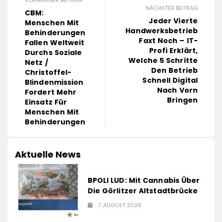
NÄCHSTER BEITRAG
CBM:
Jeder Vierte
Menschen Mit
Handwerksbetrieb
Behinderungen
Faxt Noch – IT-
Fallen Weltweit
Profi Erklärt,
Durchs Soziale
Welche 5 Schritte
Netz /
Den Betrieb
Christoffel-
Schnell Digital
Blindenmission
Nach Vorn
Fordert Mehr
Bringen
Einsatz Für
Menschen Mit
Behinderungen
Aktuelle News
BPOLI LUD: Mit Cannabis Über
Die Görlitzer Altstadtbrücke
7. AUGUST 2026