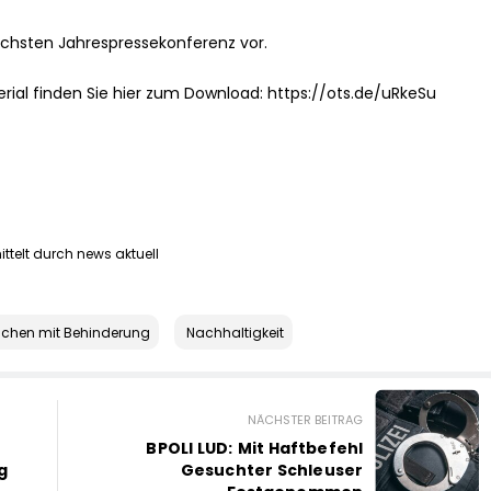
 nächsten Jahrespressekonferenz vor.
rial finden Sie hier zum Download: https://ots.de/uRkeSu
ttelt durch news aktuell
chen mit Behinderung
Nachhaltigkeit
NÄCHSTER BEITRAG
BPOLI LUD: Mit Haftbefehl
g
Gesuchter Schleuser