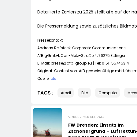
Detaillierte Zahlen zu 2025 stellt afb auf der
Die Pressemeldung sowie zusätzliches Bildmate
Pressekontakt:
Andreas Reifsteck, Corporate Communications
AfB gGmbH, Carl-Metz-Straße 4, 76275 Ettlingen
E-Mail:
presse@afb-group.eu
| Tel: 0151-55745314
Original-Content von: AfB gemeinnützige mbH, übermi
Quelle:
ots
TAGS :
Arbeit
Bild
Computer
Mens
VORHERIGER BEITRAG
FW Dresden: Einsatz Im
Zschonergrund – Luftrettun