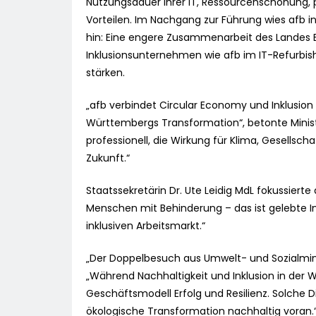
Nutzungsdauer ihrer IT, Ressourcenschonung
Vorteilen. Im Nachgang zur Führung wies afb in
hin: Eine engere Zusammenarbeit des Landes
Inklusionsunternehmen wie afb im IT-Refurbis
stärken.
„afb verbindet Circular Economy und Inklusion
Württembergs Transformation“, betonte Ministe
professionell, die Wirkung für Klima, Gesellscha
Zukunft.“
Staatssekretärin Dr. Ute Leidig MdL fokussierte 
Menschen mit Behinderung – das ist gelebte In
inklusiven Arbeitsmarkt.“
„Der Doppelbesuch aus Umwelt- und Sozialminis
„Während Nachhaltigkeit und Inklusion in der 
Geschäftsmodell Erfolg und Resilienz. Solche Di
ökologische Transformation nachhaltig voran.