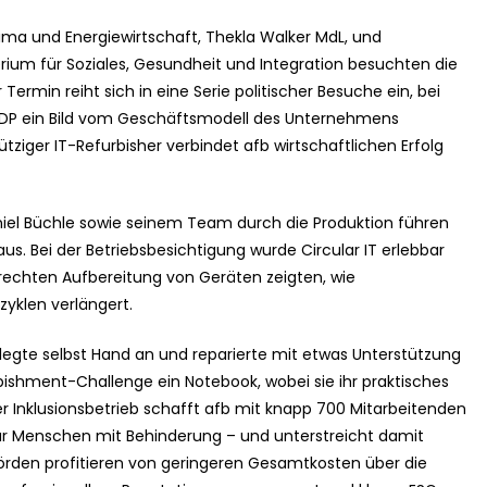
ima und Energiewirtschaft, Thekla Walker MdL, und
erium für Soziales, Gesundheit und Integration besuchten die
 Termin reiht sich in eine Serie politischer Besuche ein, bei
 FDP ein Bild vom Geschäftsmodell des Unternehmens
iger IT-Refurbisher verbindet afb wirtschaftlichen Erfolg
niel Büchle sowie seinem Team durch die Produktion führen
us. Bei der Betriebsbesichtigung wurde Circular IT erlebbar
erechten Aufbereitung von Geräten zeigten, wie
yklen verlängert.
 legte selbst Hand an und reparierte mit etwas Unterstützung
bishment-Challenge ein Notebook, wobei sie ihr praktisches
er Inklusionsbetrieb schafft afb mit knapp 700 Mitarbeitenden
 für Menschen mit Behinderung – und unterstreicht damit
örden profitieren von geringeren Gesamtkosten über die