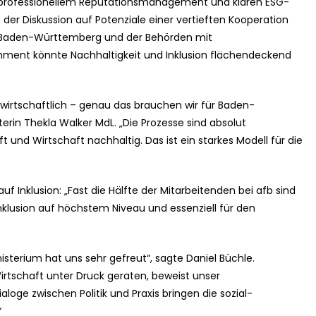
, professionellem Reputationsmanagement und klaren ESG-
 der Diskussion auf Potenziale einer vertieften Kooperation
 Baden-Württemberg und der Behörden mit
hment könnte Nachhaltigkeit und Inklusion flächendeckend
 wirtschaftlich – genau das brauchen wir für Baden-
rin Thekla Walker MdL. „Die Prozesse sind absolut
ft und Wirtschaft nachhaltig. Das ist ein starkes Modell für die
auf Inklusion: „Fast die Hälfte der Mitarbeitenden bei afb sind
klusion auf höchstem Niveau und essenziell für den
terium hat uns sehr gefreut“, sagte Daniel Büchle.
Wirtschaft unter Druck geraten, beweist unser
aloge zwischen Politik und Praxis bringen die sozial-
“