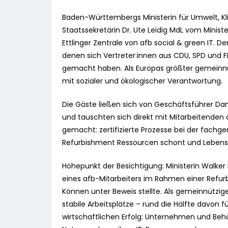
Baden-Württembergs Ministerin für Umwelt, Kl
Staatssekretärin Dr. Ute Leidig MdL vom Minist
Ettlinger Zentrale von afb social & green IT. Der
denen sich Vertreter:innen aus CDU, SPD und
gemacht haben. Als Europas größter gemeinnütz
mit sozialer und ökologischer Verantwortung.
Die Gäste ließen sich von Geschäftsführer Da
und tauschten sich direkt mit Mitarbeitenden a
gemacht: zertifizierte Prozesse bei der fachg
Refurbishment Ressourcen schont und Lebensz
Höhepunkt der Besichtigung: Ministerin Walker
eines afb-Mitarbeiters im Rahmen einer Refur
Können unter Beweis stellte. Als gemeinnützig
stabile Arbeitsplätze – rund die Hälfte davon
wirtschaftlichen Erfolg: Unternehmen und Beh