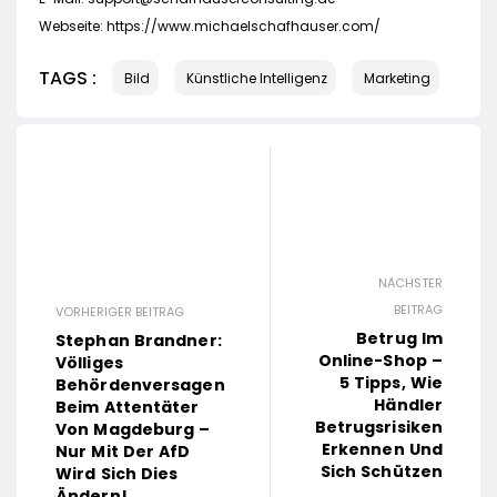
Webseite: https://www.michaelschafhauser.com/
TAGS :
Bild
Künstliche Intelligenz
Marketing
NÄCHSTER
BEITRAG
VORHERIGER BEITRAG
Betrug Im
Stephan Brandner:
Online-Shop –
Völliges
5 Tipps, Wie
Behördenversagen
Händler
Beim Attentäter
Betrugsrisiken
Von Magdeburg –
Erkennen Und
Nur Mit Der AfD
Sich Schützen
Wird Sich Dies
Ändern!