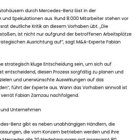
utohäusern durch Mercedes-Benz löst in der
 und Spekulationen aus. Rund 8.000 Mitarbeiter stehen vor
rat deutliche Kritik an diesem Vorhaben übt. „Die
stoßen, ist nicht nur aufgrund der betroffenen Arbeitsplätze
trategischen Ausrichtung auf“, sagt M&A-Experte Fabian
e strategisch kluge Entscheidung sein, um sich auf
t entscheidend, diesen Prozess sorgfältig zu planen und
zielen und unerwünschte Auswirkungen auf das
n“, führt der Experte aus. Wann das Vorhaben sinnvoll ist
, verrät Fabian Zamzau nachfolgend.
er und Unternehmen
cedes-Benz gibt es neben unabhängigen Händlern, die
rlassungen, die vom Konzern betrieben werden und ihre
e Mercedes alle 20 Niederlassungen mit insgesamt 80