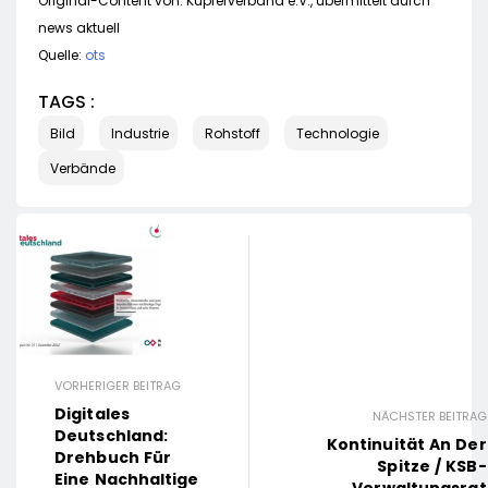
Original-Content von: Kupferverband e.V., übermittelt durch
news aktuell
Quelle:
ots
TAGS :
Bild
Industrie
Rohstoff
Technologie
Verbände
VORHERIGER BEITRAG
Digitales
NÄCHSTER BEITRAG
Deutschland:
Kontinuität An Der
Drehbuch Für
Spitze / KSB-
Eine Nachhaltige