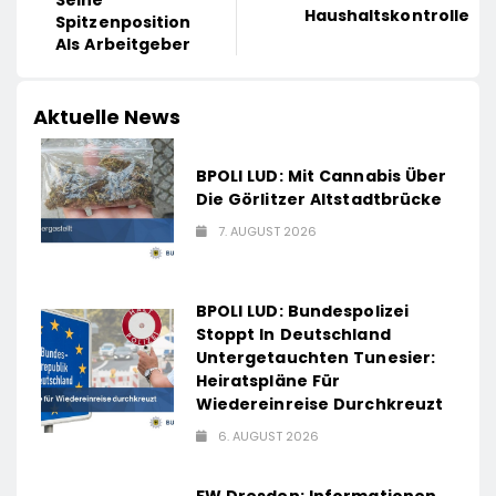
Seine
Haushaltskontrolle
Spitzenposition
Als Arbeitgeber
Aktuelle News
BPOLI LUD: Mit Cannabis Über
Die Görlitzer Altstadtbrücke
7. AUGUST 2026
BPOLI LUD: Bundespolizei
Stoppt In Deutschland
Untergetauchten Tunesier:
Heiratspläne Für
Wiedereinreise Durchkreuzt
6. AUGUST 2026
FW Dresden: Informationen