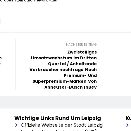
d, übermittelt durch news aktuell
NÄCHSTER BEITRAG
Zweistelliges
n
Umsatzwachstum Im Dritten
t
Quartal / Anhaltende
Verbrauchernachfrage Nach
Premium- Und
Superpremium-Marken Von
Anheuser-Busch InBev
Wichtige Links Rund Um Leipzig
Ku
Offizielle Webseite der Stadt Leipzig