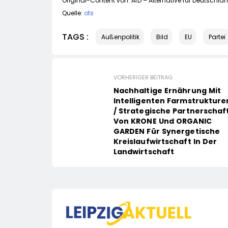
Original-Content von: AfD – Alternative für Deutschlan
Quelle:
ots
TAGS :
Außenpolitik
Bild
EU
Partei
VORHERIGER BEITRAG
Nachhaltige Ernährung Mit
Intelligenten Farmstrukture
/ Strategische Partnerschaf
Von KRONE Und ORGANIC
GARDEN Für Synergetische
Kreislaufwirtschaft In Der
Landwirtschaft