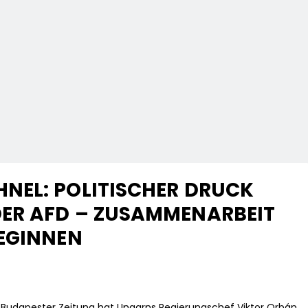
NEL: POLITISCHER DRUCK
ER AFD – ZUSAMMENARBEIT
EGINNEN
 Budapester Zeitung hat Ungarns Regierungschef Viktor Orbán