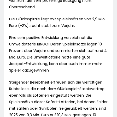
war, kam der zehnprozentige Rückgang nicht
überraschend.
Die GlücksSpirale liegt mit Spieleinsätzen von 2,9 Mio.
Euro (-2%), recht stabil zum Vorjahr.
Eine sehr positive Entwicklung verzeichnet die
Umweltlotterie BINGO! Deren Spieleinsätze lagen 18
Prozent über Vorjahr und summierten sich auf rund 4
Mio. Euro. Die Umweltlotterie hatte eine gute
Jackpot-Entwicklung, kann aber auch immer mehr
Spieler dazugewinnen.
Steigender Beliebtheit erfreuen sich die vielfältigen
Rubbellose, die nach dem Glücksspiel-Staatsvertrag
ebenfalls als Lotterien eingestuft werden. Die
Spieleinsätze dieser Sofort-Lotterien, bei denen Felder
mit Zahlen oder Symbolen freigerubbelt werden, sind
2025 von 9,3 Mio. Euro auf 10,3 Mio. gestiegen, 10