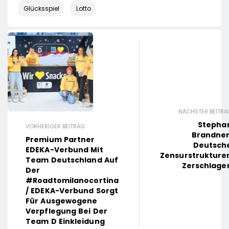
Glücksspiel
Lotto
NÄCHSTER BEITRA
Stepha
VORHERIGER BEITRAG
Brandner
Premium Partner
Deutsch
EDEKA-Verbund Mit
Zensurstrukture
Team Deutschland Auf
Zerschlage
Der
#roadtomilanocortina
/ EDEKA-Verbund Sorgt
Für Ausgewogene
Verpflegung Bei Der
Team D Einkleidung