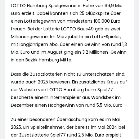
LOTTO Hamburg Spielgewinne in Höhe von 69,9 Mio.
Euro erzielt. Dabei konnten sich 25 Glückspilze über
einen Lotteriegewinn von mindestens 100.000 Euro
freuen. Bei der Lotterie LOTTO 6aus49 gab es zwei
Millionengewinne. Im März jubelte ein Lotto-Spieler,
mit langjährigem Abo, über einen Gewinn von rund 1,3
Mio. Euro und im August ging ein 3,2 Millionen-Gewinn
in den Bezirk Hamburg Mitte.
Dass die Zusatzlotterien nicht zu unterschätzen sind,
wurde auch 2025 bewiesen. Ein zusätzliches Kreuz auf
der Website von LOTTO Hamburg beim Spiel77
bescherte einem Internetspieler aus Wandsbek im
Dezember einen Hochgewinn von rund 5,5 Mio. Euro.
Zu einer besonderen Überraschung kam es im Mai
2025. Ein Spielteilnehmer, der bereits im Mai 2024 bei
der Zusatzlotterie Spiel77 rund 2,5 Mio. Euro erspielt