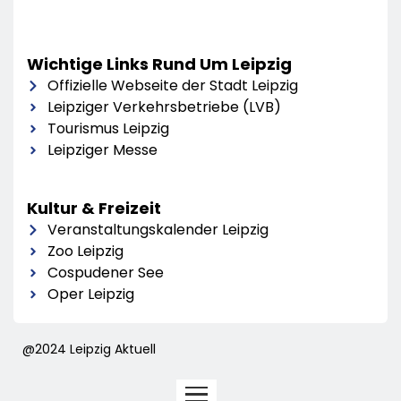
Wichtige Links Rund Um Leipzig
Offizielle Webseite der Stadt Leipzig
Leipziger Verkehrsbetriebe (LVB)
Tourismus Leipzig
Leipziger Messe
Kultur & Freizeit
Veranstaltungskalender Leipzig
Zoo Leipzig
Cospudener See
Oper Leipzig
@2024 Leipzig Aktuell