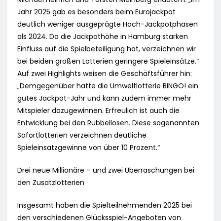
Jahr 2025 gab es besonders beim Eurojackpot
deutlich weniger ausgeprägte Hoch-Jackpotphasen
als 2024. Da die Jackpothöhe in Hamburg starken
Einfluss auf die Spielbeteiligung hat, verzeichnen wir
bei beiden großen Lotterien geringere Spieleinsätze.“
Auf zwei Highlights weisen die Geschäftsführer hin:
„Demgegenüber hatte die Umweltlotterie BINGO! ein
gutes Jackpot-Jahr und kann zudem immer mehr
Mitspieler dazugewinnen. Erfreulich ist auch die
Entwicklung bei den Rubbellosen. Diese sogenannten
Sofortlotterien verzeichnen deutliche
Spieleinsatzgewinne von über 10 Prozent.“
Drei neue Millionäre – und zwei Überraschungen bei
den Zusatzlotterien
Insgesamt haben die Spielteilnehmenden 2025 bei
den verschiedenen Glücksspiel-Angeboten von