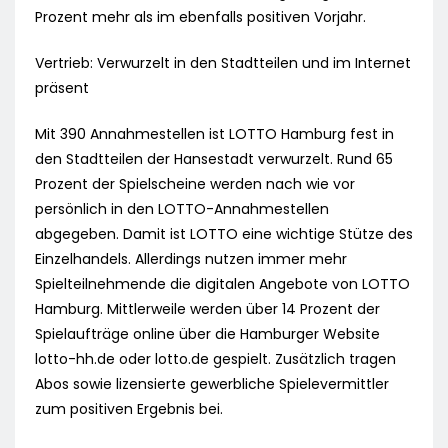
Prozent mehr als im ebenfalls positiven Vorjahr.
Vertrieb: Verwurzelt in den Stadtteilen und im Internet
präsent
Mit 390 Annahmestellen ist LOTTO Hamburg fest in
den Stadtteilen der Hansestadt verwurzelt. Rund 65
Prozent der Spielscheine werden nach wie vor
persönlich in den LOTTO-Annahmestellen
abgegeben. Damit ist LOTTO eine wichtige Stütze des
Einzelhandels. Allerdings nutzen immer mehr
Spielteilnehmende die digitalen Angebote von LOTTO
Hamburg. Mittlerweile werden über 14 Prozent der
Spielaufträge online über die Hamburger Website
lotto-hh.de oder lotto.de gespielt. Zusätzlich tragen
Abos sowie lizensierte gewerbliche Spielevermittler
zum positiven Ergebnis bei.