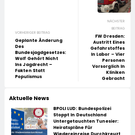
NÄCHSTER
BEITRAG
VORHERIGER BEITRAG
FW Dresden:
Geplante Änderung
Austritt Eines
Des
Gefahrstoffes
Bundesjagdgesetzes:
In Labor – Vier
Wolf Gehört Nicht
Personen
Ins Jagdrecht –
Vorsorglich In
Fakten Statt
Kliniken
Populismus
Gebracht
Aktuelle News
BPOLI LUD: Bundespolizei
Stoppt In Deutschland
Untergetauchten Tunesier:
Heiratspläne Für
Wiedereinreise Durchkreuzt