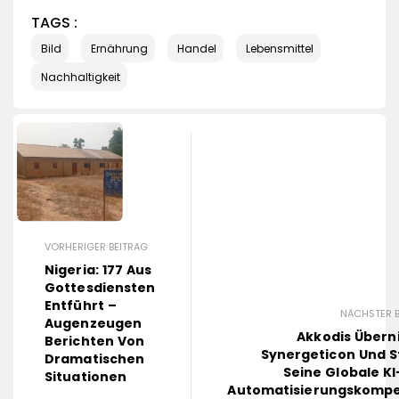
TAGS :
Bild
Ernährung
Handel
Lebensmittel
Nachhaltigkeit
VORHERIGER BEITRAG
Nigeria: 177 Aus
Gottesdiensten
Entführt –
NÄCHSTER B
Augenzeugen
Akkodis Über
Berichten Von
Synergeticon Und S
Dramatischen
Seine Globale KI
Situationen
Automatisierungskomp