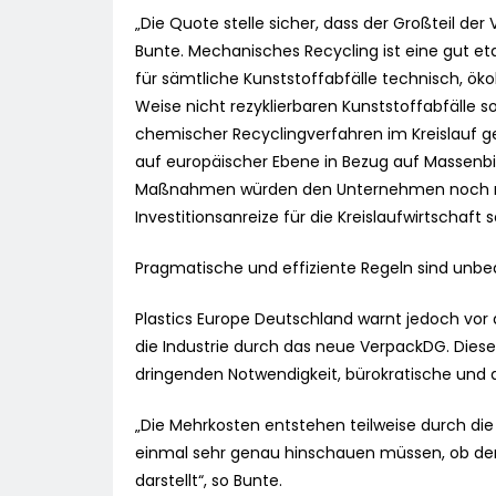
„Die Quote stelle sicher, dass der Großteil d
Bunte. Mechanisches Recycling ist eine gut et
für sämtliche Kunststoffabfälle technisch, ökob
Weise nicht rezyklierbaren Kunststoffabfälle s
chemischer Recyclingverfahren im Kreislauf geh
auf europäischer Ebene in Bezug auf Massenbi
Maßnahmen würden den Unternehmen noch meh
Investitionsanreize für die Kreislaufwirtschaft 
Pragmatische und effiziente Regeln sind unbed
Plastics Europe Deutschland warnt jedoch vor
die Industrie durch das neue VerpackDG. Dies
dringenden Notwendigkeit, bürokratische und a
„Die Mehrkosten entstehen teilweise durch die
einmal sehr genau hinschauen müssen, ob der 
darstellt“, so Bunte.