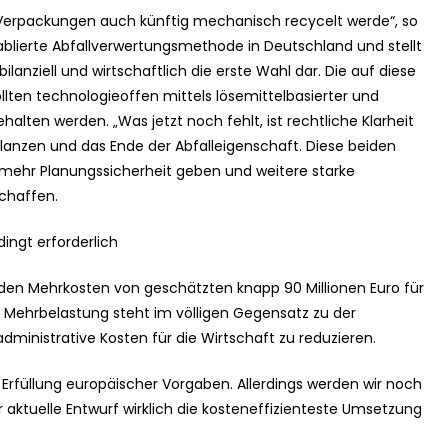
er Verpackungen auch künftig mechanisch recycelt werde“, so
ablierte Abfallverwertungsmethode in Deutschland und stellt
ilanziell und wirtschaftlich die erste Wahl dar. Die auf diese
ollten technologieoffen mittels lösemittelbasierter und
alten werden. „Was jetzt noch fehlt, ist rechtliche Klarheit
lanzen und das Ende der Abfalleigenschaft. Diese beiden
r Planungssicherheit geben und weitere starke
schaffen.
ingt erforderlich
 den Mehrkosten von geschätzten knapp 90 Millionen Euro für
e Mehrbelastung steht im völligen Gegensatz zu der
dministrative Kosten für die Wirtschaft zu reduzieren.
 Erfüllung europäischer Vorgaben. Allerdings werden wir noch
aktuelle Entwurf wirklich die kosteneffizienteste Umsetzung