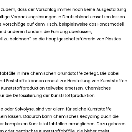
t zudem, dass der Vorschlag immer noch keine Ausgestaltung
chhaltige Verpackungslösungen in Deutschland umsetzen lassen
ete Vorschläge auf dem Tisch, beispielsweise das Fondsmodell.
 und anderen Ländern die Führung überlassen,
ell zu belohnen“, so die Hauptgeschäftsführerin von Plastics
bfälle in ihre chemischen Grundstoffe zerlegt. Die dabei
nd Feststoffe können erneut zur Herstellung von Kunststoffen
 Kunststoffproduktion teilweise ersetzen. Chemisches
für die Defossilierung der Kunststoffproduktion.
 oder Solvolyse, sind vor allem für solche Kunststoffe
yceln lassen. Dadurch kann chemisches Recycling auch die
der komplexen Kunststoffabfällen ermöglichen. Dazu gehören
ien oder gemischte Kunststoffabfälle, die bisher meist