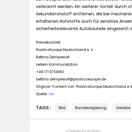
verbrannt werden. Ein weiterer Vorteil: durc
Sekundärrohstoff entfernen, die bei mechanis
erhaltenen Rohstoffe auch für sensitive Anw
sicherheitsrelevante Autobauteile eingesetzt 
Pressekontakt:
PlasticsEurope Deutschland e. V.
Bettina Dempewolf
Leiterin Kommunikation
+49 171 9713962
bettina.dempewolf@plasticseurope.de
Original-Content von: PlasticsEurope Deutschland e.V.
Quelle:
ots
TAGS :
Bild
Bundesregierung
Gesetze
VORHERIGER BEITRAG