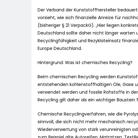
Der Verband der Kunststoffhersteller bedauer
vorsieht, wie sich finanzielle Anreize für na
(bisheriger § 21 VerpackG). „Hier liegen konkr
Deutschland sollte daher nicht länger warten
Recyclingfähigkeit und Rezyklateinsatz finanzi
Europe Deutschland.
Hintergrund: Was ist chemisches Recycling?
Beim chemischen Recycling werden Kunststoffa
entstehenden kohlenstoffhaltigen Öle, Gase u
verwendet werden und fossile Rohstoffe in der
Recycling gilt daher als ein wichtiger Baustein 
Chemische Recyclingverfahren, wie die Pyrolyse
sinnvoll, die sich nicht mehr mechanisch rec
Wiederverwertung von stark verunreinigten o
zum Beispiel alte Autoreifen, Matratzen, Textil