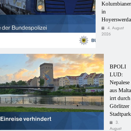
Kolumbianer
in
Hoyerswerda
4. August
2026
BPOLI
LUD:
Nepalese
aus Malta
irrt durch
Görlitzer
Stadtpark
3.
August