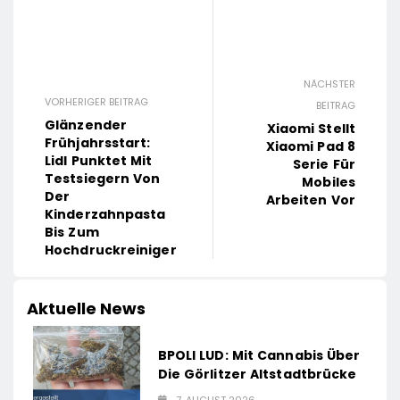
NÄCHSTER
VORHERIGER BEITRAG
BEITRAG
Glänzender
Xiaomi Stellt
Frühjahrsstart:
Xiaomi Pad 8
Lidl Punktet Mit
Serie Für
Testsiegern Von
Mobiles
Der
Arbeiten Vor
Kinderzahnpasta
Bis Zum
Hochdruckreiniger
Aktuelle News
BPOLI LUD: Mit Cannabis Über
Die Görlitzer Altstadtbrücke