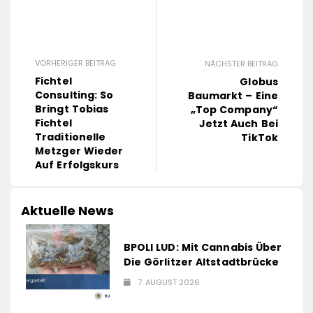
VORHERIGER BEITRAG
NÄCHSTER BEITRAG
Fichtel
Globus
Consulting: So
Baumarkt – Eine
Bringt Tobias
„Top Company“
Fichtel
Jetzt Auch Bei
Traditionelle
TikTok
Metzger Wieder
Auf Erfolgskurs
Aktuelle News
BPOLI LUD: Mit Cannabis Über
Die Görlitzer Altstadtbrücke
7. AUGUST 2026