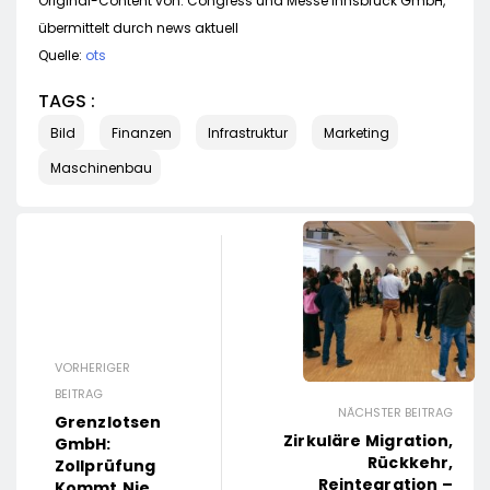
Original-Content von: Congress und Messe Innsbruck GmbH,
übermittelt durch news aktuell
Quelle:
ots
TAGS :
Bild
Finanzen
Infrastruktur
Marketing
Maschinenbau
VORHERIGER
BEITRAG
NÄCHSTER BEITRAG
Grenzlotsen
Zirkuläre Migration,
GmbH:
Rückkehr,
Zollprüfung
Reintegration –
Kommt Nie