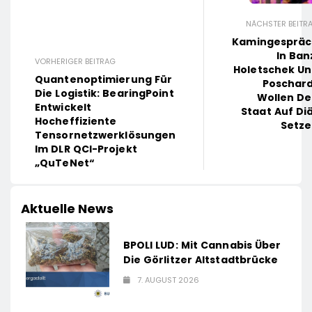
NÄCHSTER BEITR
Kamingespräc
In Ban
VORHERIGER BEITRAG
Holetschek U
Quantenoptimierung Für
Poschar
Die Logistik: BearingPoint
Wollen D
Entwickelt
Staat Auf Di
Hocheffiziente
Setz
Tensornetzwerklösungen
Im DLR QCI-Projekt
„QuTeNet“
Aktuelle News
BPOLI LUD: Mit Cannabis Über
Die Görlitzer Altstadtbrücke
7. AUGUST 2026