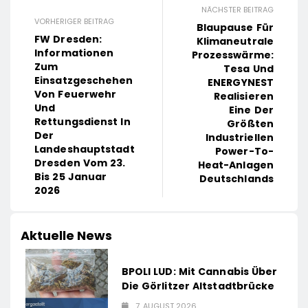
NÄCHSTER BEITRAG
VORHERIGER BEITRAG
Blaupause Für
FW Dresden:
Klimaneutrale
Informationen
Prozesswärme:
Zum
Tesa Und
Einsatzgeschehen
ENERGYNEST
Von Feuerwehr
Realisieren
Und
Eine Der
Rettungsdienst In
Größten
Der
Industriellen
Landeshauptstadt
Power-To-
Dresden Vom 23.
Heat-Anlagen
Bis 25 Januar
Deutschlands
2026
Aktuelle News
BPOLI LUD: Mit Cannabis Über
Die Görlitzer Altstadtbrücke
7. AUGUST 2026