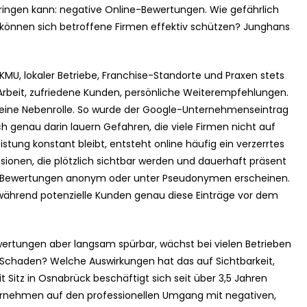
 bringen kann: negative Online-Bewertungen. Wie gefährlich
ie können sich betroffene Firmen effektiv schützen? Junghans
 KMU, lokaler Betriebe, Franchise-Standorte und Praxen stets
 Arbeit, zufriedene Kunden, persönliche Weiterempfehlungen.
eine Nebenrolle. So wurde der Google-Unternehmenseintrag
 genau darin lauern Gefahren, die viele Firmen nicht auf
tung konstant bleibt, entsteht online häufig ein verzerrtes
sionen, die plötzlich sichtbar werden und dauerhaft präsent
iese Bewertungen anonym oder unter Pseudonymen erscheinen.
g, während potenzielle Kunden genau diese Einträge vor dem
rtungen aber langsam spürbar, wächst bei vielen Betrieben
he Schaden? Welche Auswirkungen hat das auf Sichtbarkeit,
itz in Osnabrück beschäftigt sich seit über 3,5 Jahren
ternehmen auf den professionellen Umgang mit negativen,