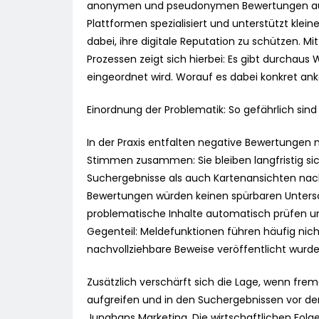
anonymen und pseudonymen Bewertungen auf G
Plattformen spezialisiert und unterstützt kl
dabei, ihre digitale Reputation zu schützen. M
Prozessen zeigt sich hierbei: Es gibt durchaus
eingeordnet wird. Worauf es dabei konkret ank
Einordnung der Problematik: So gefährlich sin
In der Praxis entfalten negative Bewertungen 
Stimmen zusammen: Sie bleiben langfristig si
Suchergebnisse als auch Kartenansichten nach
Bewertungen würden keinen spürbaren Unters
problematische Inhalte automatisch prüfen und
Gegenteil: Meldefunktionen führen häufig nic
nachvollziehbare Beweise veröffentlicht wurde
Zusätzlich verschärft sich die Lage, wenn fre
aufgreifen und in den Suchergebnissen vor de
Junghans Marketing. Die wirtschaftlichen Folg