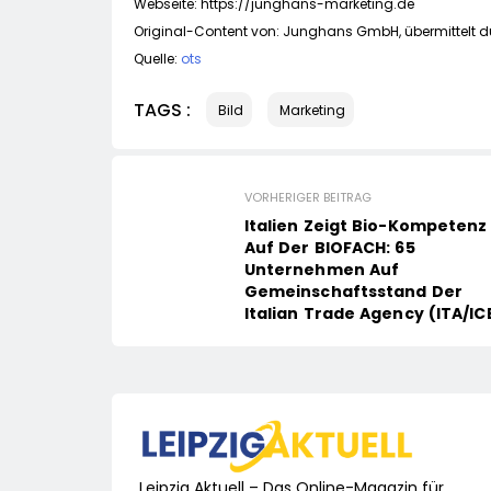
Webseite: https://junghans-marketing.de
Original-Content von: Junghans GmbH, übermittelt d
Quelle:
ots
TAGS :
Bild
Marketing
VORHERIGER BEITRAG
Italien Zeigt Bio-Kompetenz
Auf Der BIOFACH: 65
Unternehmen Auf
Gemeinschaftsstand Der
Italian Trade Agency (ITA/IC
Leipzig Aktuell – Das Online-Magazin für