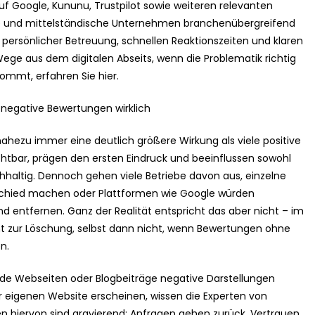
oogle, Kununu, Trustpilot sowie weiteren relevanten
eine und mittelständische Unternehmen branchenübergreifend
it persönlicher Betreuung, schnellen Reaktionszeiten und klaren
 Wege aus dem digitalen Abseits, wenn die Problematik richtig
ommt, erfahren Sie hier.
d negative Bewertungen wirklich
nahezu immer eine deutlich größere Wirkung als viele positive
chtbar, prägen den ersten Eindruck und beeinflussen sowohl
haltig. Dennoch gehen viele Betriebe davon aus, einzelne
chied machen oder Plattformen wie Google würden
 entfernen. Ganz der Realität entspricht das aber nicht – im
ht zur Löschung, selbst dann nicht, wenn Bewertungen ohne
n.
mde Webseiten oder Blogbeiträge negative Darstellungen
r eigenen Website erscheinen, wissen die Experten von
en hiervon sind gravierend: Anfragen gehen zurück, Vertrauen