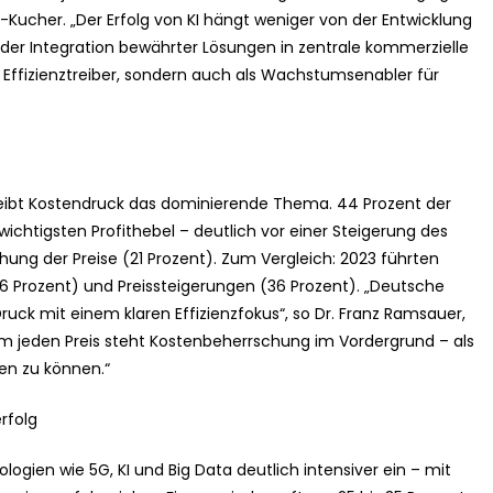
-Kucher. „Der Erfolg von KI hängt weniger von der Entwicklung
der Integration bewährter Lösungen in zentrale kommerzielle
s Effizienztreiber, sondern auch als Wachstumsenabler für
 bleibt Kostendruck das dominierende Thema. 44 Prozent der
chtigsten Profithebel – deutlich vor einer Steigerung des
ung der Preise (21 Prozent). Zum Vergleich: 2023 führten
 Prozent) und Preissteigerungen (36 Prozent). „Deutsche
uck mit einem klaren Effizienzfokus“, so Dr. Franz Ramsauer,
m jeden Preis steht Kostenbeherrschung im Vordergrund – als
en zu können.“
rfolg
gien wie 5G, KI und Big Data deutlich intensiver ein – mit