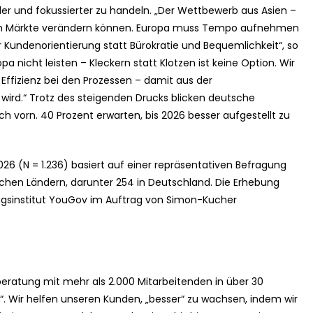
r und fokussierter zu handeln. „Der Wettbewerb aus Asien –
sich Märkte verändern können. Europa muss Tempo aufnehmen
undenorientierung statt Bürokratie und Bequemlichkeit“, so
pa nicht leisten – Kleckern statt Klotzen ist keine Option. Wir
Effizienz bei den Prozessen – damit aus der
ird.“ Trotz des steigenden Drucks blicken deutsche
 vorn. 40 Prozent erwarten, bis 2026 besser aufgestellt zu
26 (N = 1.236) basiert auf einer repräsentativen Befragung
hen Ländern, darunter 254 in Deutschland. Die Erhebung
sinstitut YouGov im Auftrag von Simon-Kucher
ratung mit mehr als 2.000 Mitarbeitenden in über 30
h“. Wir helfen unseren Kunden, „besser“ zu wachsen, indem wir