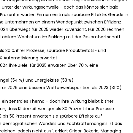
 unter der Wirkungsschwelle – doch das könnte sich bald
Prozent erwarten Firmen erstmals spürbare Effekte. Gerade in
he Unternehmen an einem Wendepunkt zwischen Effizienz
024 überwiegt für 2025 wieder Zuversicht. Für 2026 rechnen
 stabilem Wachstum im Einklang mit der Gesamtwirtschaft.
s 30 % ihrer Prozesse; spürbare Produktivitäts- und
 % Automatisierung erwartet
24 ihre Ziele; für 2025 erwarten über 70 % eine
ngel (54 %) und Energiekrise (53 %)
ür 2026 eine bessere Wettbewerbsposition als 2023 (31 %)
en ein zentrales Thema – doch ihre Wirkung bleibt bisher
, dass KI derzeit weniger als 30 Prozent ihrer Prozesse
0 bis 50 Prozent erwarten sie spürbare Effekte auf
 des demografischen Wandels und Fachkräftemangels ist das
reichen jedoch nicht aus“, erklärt Grigori Bokeria, Managing