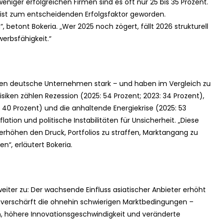
eniger erfolgreichen Firmen sind es oft nur 25 bis 35 Prozent.
z ist zum entscheidenden Erfolgsfaktor geworden.
betont Bokeria. „Wer 2025 noch zögert, fällt 2026 strukturell
rbsfähigkeit.“
n deutsche Unternehmen stark – und haben im Vergleich zu
ken zählen Rezession (2025: 54 Prozent; 2023: 34 Prozent),
 40 Prozent) und die anhaltende Energiekrise (2025: 53
flation und politische Instabilitäten für Unsicherheit. „Diese
höhen den Druck, Portfolios zu straffen, Marktangang zu
“, erläutert Bokeria.
iter zu: Der wachsende Einfluss asiatischer Anbieter erhöht
verschärft die ohnehin schwierigen Marktbedingungen –
n, höhere Innovationsgeschwindigkeit und veränderte