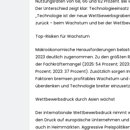
Nutzungsraten von 68, 66 und 62 Prozent. Bei w
Der Unterschied zeigt klar: Technologieeinsat
„Technologie ist der neue Wettbewerbsgraben“, 
zurück – beim Wachstum und bei der Wettbewe
Top-Risiken für Wachstum
Makroökonomische Herausforderungen belaste
2023 deutlich zugenommen. Zu den größten Risi
der Fachkräftemangel (2025: 54 Prozent; 2023:
Prozent; 2023: 37 Prozent). Zusätzlich sorgen In
Faktoren bremsen profitables Wachstum und er
überdenken und Technologie breiter einzusetzen
Wettbewerbsdruck durch Asien wächst
Der internationale Wettbewerbsdruck nimmt we
den Druck auf europäische Unternehmen und 
auch in Heimmärkten. Aggressive Preispolitike