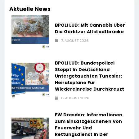
Aktuelle News
BPOLI LUD: Mit Cannabis Über
Die Görlitzer Altstadtbrücke
7. AUGUST 2026
BPOLI LUD: Bundespolizei
Stoppt In Deutschland
Untergetauchten Tunesier:
Heiratspläne Für
Wiedereinreise Durchkreuzt
6. AUGUST 2026
FW Dresden: Informationen
Zum Einsatzgeschehen Von
Feuerwehr Und
Rettungsdienst In Der