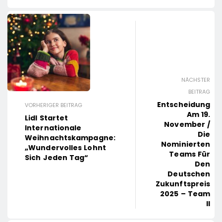
NÄCHSTER
BEITRAG
Entscheidung
VORHERIGER BEITRAG
Am 19.
Lidl Startet
November /
Internationale
Die
Weihnachtskampagne:
Nominierten
„Wundervolles Lohnt
Teams Für
Sich Jeden Tag“
Den
Deutschen
Zukunftspreis
2025 – Team
II