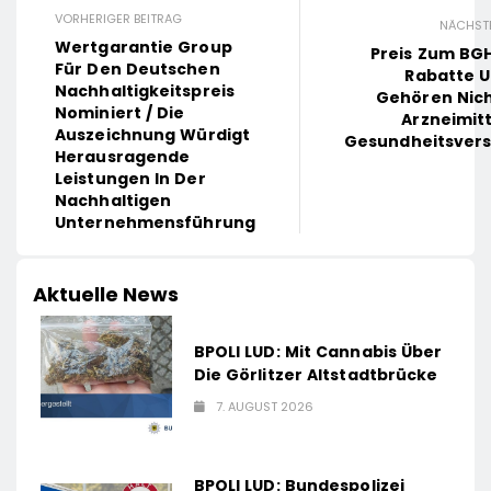
VORHERIGER BEITRAG
NÄCHSTE
Wertgarantie Group
Preis Zum BGH
Für Den Deutschen
Rabatte U
Nachhaltigkeitspreis
Gehören Nich
Nominiert / Die
Arzneimit
Auszeichnung Würdigt
Gesundheitsver
Herausragende
Leistungen In Der
Nachhaltigen
Unternehmensführung
Aktuelle News
BPOLI LUD: Mit Cannabis Über
Die Görlitzer Altstadtbrücke
7. AUGUST 2026
BPOLI LUD: Bundespolizei