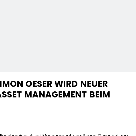
IMON OESER WIRD NEUER
 ASSET MANAGEMENT BEIM
es Fachbereichs Asset Management neu: Simon Oeser hat zum