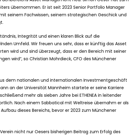
eiters übernommen. Er ist seit 2023 Senior Portfolio Manager
 mit seinem Fachwissen, seinem strategischen Geschick und
t.
ändnis, Integrität und einen klaren Blick auf die
nden Umfeld. Wir freuen uns sehr, dass er künftig das Asset
n wird und sind überzeugt, dass er den Bereich mit seiner
ngen wird“, so Christian Mohrdieck, CFO des Münchener
us dem nationalen und internationalen Investmentgeschäft
nn an der Universität Mannheim startete er seine Karriere
hließend mehr als sieben Jahre bei ETHENEA in leitender
ortlich. Nach einem Sabbatical mit Weltreise übernahm er als
Aufbau dieses Bereichs, bevor er 2023 zum Münchener
Verein nicht nur Oesers bisherigen Beitrag zum Erfolg des