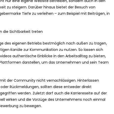
cht nur eine eigene Website betreiben, sondern auch in den
keit zu steigern. Darüber hinaus bietet der Besuch von
ebermarke Tiefe zu verleihen – zum Beispiel mit Beiträgen, in
n die Sichtbarkeit treten
ge des eigenen Betriebs bestmöglich nach außen zu tragen,
tigen Kanäle zur Kommunikation zu nutzen. So lassen sich
deos authentische Einblicke in den Arbeitsalltag zu bieten,
 Plattformen darstellen, um das Unternehmen und sein Team
 mit der Community nicht vernachlässigen. Hinterlassen
oder Rückmeldungen, sollten diese entweder direkt
egriffen werden. Zuletzt darf auch die Karriereseite auf der
onell wirken und die Vorzüge des Unternehmens noch einmal
 Bewerbung zu bewegen.