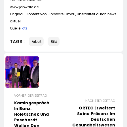
www.jobware.de
Original-Content von: Jobware GmbH, übermittelt durch news
aktuell
Quelle:
ots
TAGS :
Arbeit
Bild
VORHERIGER BEITRAG
NÄCHSTER BEITRAG
Kamingespräch
ORTEC Erweitert
In Banz:
Seine Präsenz Im
Holetschek Und
Deutschen
Poschardt
Gesundheitswesen
Wollen Den