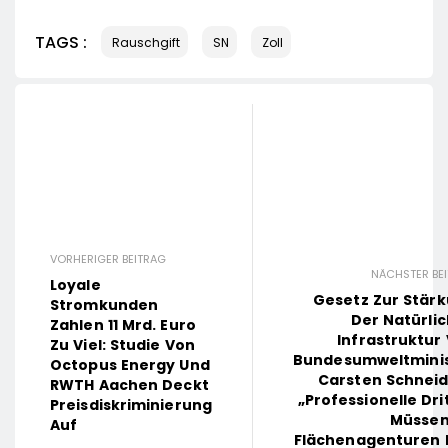
TAGS :
Rauschgift
SN
Zoll
VORHERIGER BEITRAG
NÄCHSTER BE
Loyale
Gesetz Zur Stär
Stromkunden
Der Natürli
Zahlen 11 Mrd. Euro
Infrastruktur
Zu Viel: Studie Von
Bundesumweltmini
Octopus Energy Und
Carsten Schneid
RWTH Aachen Deckt
„Professionelle Dri
Preisdiskriminierung
Müssen
Auf
Flächenagenturen 