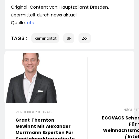
Original-Content von: Hauptzollamt Dresden,
übermittelt durch news aktuell
Quelle:
ots
TAGS :
Kriminalität
SN
Zoll
NÄCHSTE
VORHERIGER BEITRAG
ECOVACS Schen
Grant Thornton
Für
Gewinnt Mit Alexander
Weihnachtsm
Murrmann Experten Für
/ Inte
Kapitalmarktorientierte