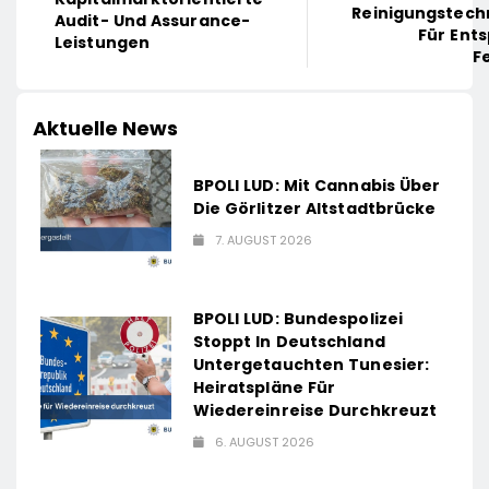
Reinigungstech
Audit- Und Assurance-
Für Ent
Leistungen
F
Aktuelle News
BPOLI LUD: Mit Cannabis Über
Die Görlitzer Altstadtbrücke
7. AUGUST 2026
BPOLI LUD: Bundespolizei
Stoppt In Deutschland
Untergetauchten Tunesier:
Heiratspläne Für
Wiedereinreise Durchkreuzt
6. AUGUST 2026