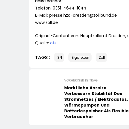
Heike Wilsdorf
Telefon: 0351-4644-1044
E-Mail:
presse.hza-dresden@zoll.bund.de
www.zoll.de
Original-Content von: Hauptzollamt Dresden, ü
Quelle:
ots
TAGS :
SN
Zigaretten
Zoll
VORHERIGER BEITRAG
Marktliche Anreize
Verbessern Stabilität Des
Stromnetzes / Elektroautos,
Wärmepumpen Und
Batteriespeicher Als Flexible
Verbraucher