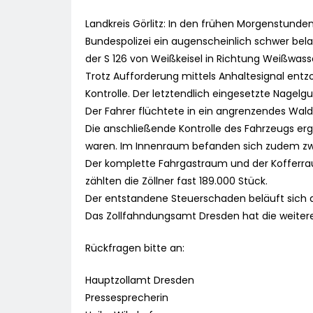
Landkreis Görlitz: In den frühen Morgenstunden
Bundespolizei ein augenscheinlich schwer bel
der S 126 von Weißkeisel in Richtung Weißwass
Trotz Aufforderung mittels Anhaltesignal en
Kontrolle. Der letztendlich eingesetzte Nage
Der Fahrer flüchtete in ein angrenzendes Walds
Die anschließende Kontrolle des Fahrzeugs er
waren. Im Innenraum befanden sich zudem zw
Der komplette Fahrgastraum und der Kofferra
zählten die Zöllner fast 189.000 Stück.
Der entstandene Steuerschaden beläuft sich a
Das Zollfahndungsamt Dresden hat die weite
Rückfragen bitte an:
Hauptzollamt Dresden
Pressesprecherin