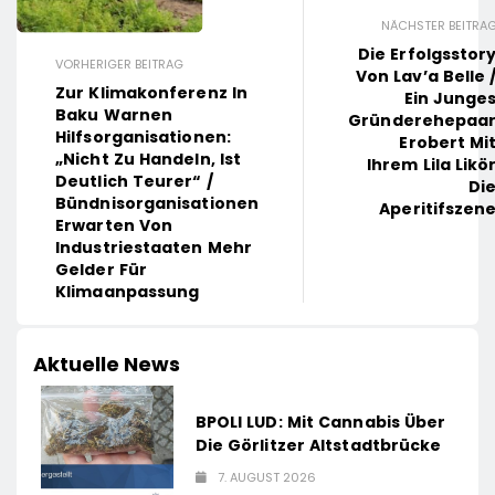
NÄCHSTER BEITRA
Die Erfolgsstor
VORHERIGER BEITRAG
Von Lav’a Belle 
Zur Klimakonferenz In
Ein Junge
Baku Warnen
Gründerehepaa
Hilfsorganisationen:
Erobert Mi
„Nicht Zu Handeln, Ist
Ihrem Lila Likö
Deutlich Teurer“ /
Di
Bündnisorganisationen
Aperitifszen
Erwarten Von
Industriestaaten Mehr
Gelder Für
Klimaanpassung
Aktuelle News
BPOLI LUD: Mit Cannabis Über
Die Görlitzer Altstadtbrücke
7. AUGUST 2026