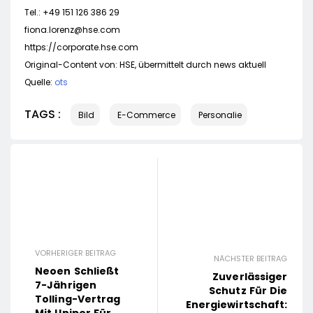
Tel.: +49 151 126 386 29
fiona.lorenz@hse.com
https://corporate.hse.com
Original-Content von: HSE, übermittelt durch news aktuell
Quelle:
ots
TAGS :
Bild
E-Commerce
Personalie
VORHERIGER BEITRAG
NÄCHSTER BEITRAG
Neoen Schließt
Zuverlässiger
7-Jährigen
Schutz Für Die
Tolling-Vertrag
Energiewirtschaft:
Mit Uniper Für