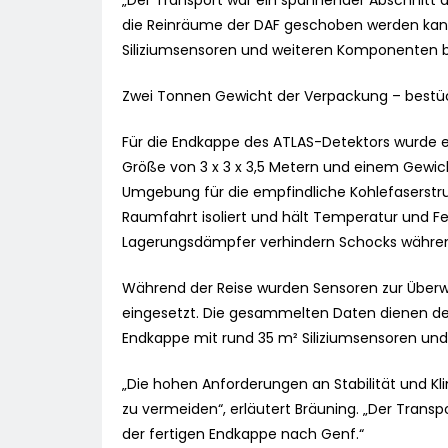
„Der Transport war ein spannender Abschnitt de
die Reinräume der DAF geschoben werden kann.
Siliziumsensoren und weiteren Komponenten be
Zwei Tonnen Gewicht der Verpackung – bestüc
Für die Endkappe des ATLAS-Detektors wurde e
Größe von 3 x 3 x 3,5 Metern und einem Gewich
Umgebung für die empfindliche Kohlefaserstruk
Raumfahrt isoliert und hält Temperatur und Fe
Lagerungsdämpfer verhindern Schocks währen
Während der Reise wurden Sensoren zur Überw
eingesetzt. Die gesammelten Daten dienen de
Endkappe mit rund 35 m² Siliziumsensoren und
„Die hohen Anforderungen an Stabilität und Kl
zu vermeiden“, erläutert Bräuning. „Der Transp
der fertigen Endkappe nach Genf.“