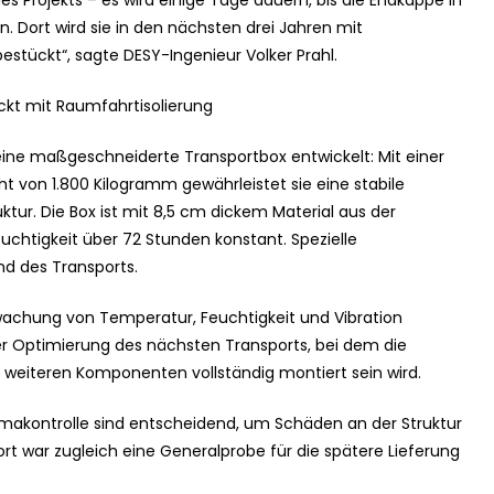
s Projekts – es wird einige Tage dauern, bis die Endkappe in
 Dort wird sie in den nächsten drei Jahren mit
stückt“, sagte DESY-Ingenieur Volker Prahl.
kt mit Raumfahrtisolierung
ine maßgeschneiderte Transportbox entwickelt: Mit einer
t von 1.800 Kilogramm gewährleistet sie eine stabile
tur. Die Box ist mit 8,5 cm dickem Material aus der
uchtigkeit über 72 Stunden konstant. Spezielle
d des Transports.
achung von Temperatur, Feuchtigkeit und Vibration
r Optimierung des nächsten Transports, bei dem die
 weiteren Komponenten vollständig montiert sein wird.
imakontrolle sind entscheidend, um Schäden an der Struktur
ort war zugleich eine Generalprobe für die spätere Lieferung