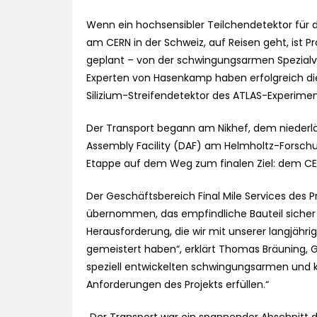
Wenn ein hochsensibler Teilchendetektor für d
am CERN in der Schweiz, auf Reisen geht, ist P
geplant – von der schwingungsarmen Spezialve
Experten von Hasenkamp haben erfolgreich d
Silizium-Streifendetektor des ATLAS-Experime
Der Transport begann am Nikhef, dem niederlän
Assembly Facility (DAF) am Helmholtz-Forschu
Etappe auf dem Weg zum finalen Ziel: dem CER
Der Geschäftsbereich Final Mile Services des 
übernommen, das empfindliche Bauteil sicher z
Herausforderung, die wir mit unserer langjäh
gemeistert haben“, erklärt Thomas Bräuning, G
speziell entwickelten schwingungsarmen und k
Anforderungen des Projekts erfüllen.“