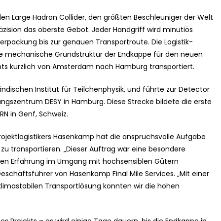
en Large Hadron Collider, den größten Beschleuniger der Welt
räzision das oberste Gebot. Jeder Handgriff wird minutiös
rpackung bis zur genauen Transportroute. Die Logistik-
ie mechanische Grundstruktur der Endkappe für den neuen
nts kürzlich von Amsterdam nach Hamburg transportiert.
dischen Institut für Teilchenphysik, und führte zur Detector
ngszentrum DESY in Hamburg. Diese Strecke bildete die erste
N in Genf, Schweiz.
Projektlogistikers Hasenkamp hat die anspruchsvolle Aufgabe
u transportieren. „Dieser Auftrag war eine besondere
rigen Erfahrung im Umgang mit hochsensiblen Gütern
eschäftsführer von Hasenkamp Final Mile Services. „Mit einer
limastabilen Transportlösung konnten wir die hohen