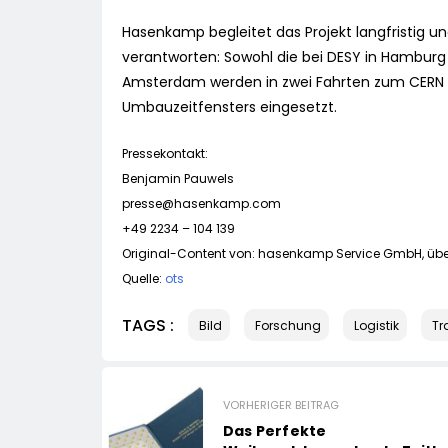
Hasenkamp begleitet das Projekt langfristig u
verantworten: Sowohl die bei DESY in Hamburg
Amsterdam werden in zwei Fahrten zum CERN 
Umbauzeitfensters eingesetzt.
Pressekontakt:
Benjamin Pauwels
presse@hasenkamp.com
+49 2234 – 104 139
Original-Content von: hasenkamp Service GmbH, über
Quelle:
ots
TAGS :
Bild
Forschung
Logistik
Tr
VORHERIGER BEITRAG
Das Perfekte