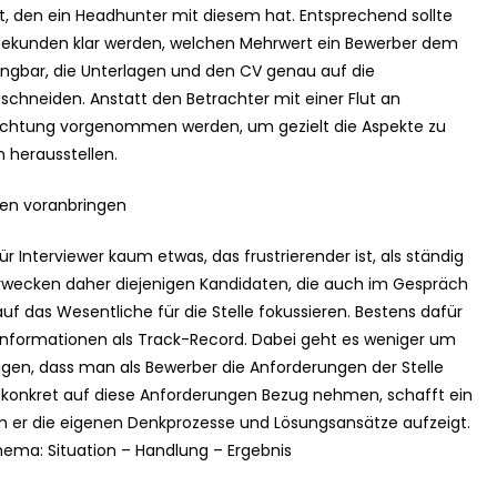
t, den ein Headhunter mit diesem hat. Entsprechend sollte
 Sekunden klar werden, welchen Mehrwert ein Bewerber dem
ngbar, die Unterlagen und den CV genau auf die
chneiden. Anstatt den Betrachter mit einer Flut an
ewichtung vorgenommen werden, um gezielt die Aspekte zu
n herausstellen.
men voranbringen
 Interviewer kaum etwas, das frustrierender ist, als ständig
wecken daher diejenigen Kandidaten, die auch im Gespräch
uf das Wesentliche für die Stelle fokussieren. Bestens dafür
n Informationen als Track-Record. Dabei geht es weniger um
eigen, dass man als Bewerber die Anforderungen der Stelle
e konkret auf diese Anforderungen Bezug nehmen, schafft ein
m er die eigenen Denkprozesse und Lösungsansätze aufzeigt.
ema: Situation – Handlung – Ergebnis