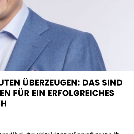
UTEN ÜBERZEUGEN: DAS SIND
EN FÜR EIN ERFOLGREICHES
CH
rcuri Urval, einer global führenden Personalberatung. Als