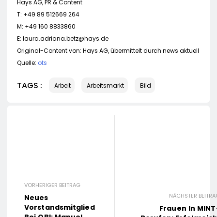
Hays AG, PR & Content
T: +49 89 512669 264
M: +49 160 8833860
E:
laura.adriana.betz@hays.de
Original-Content von: Hays AG, übermittelt durch news aktuell
Quelle:
ots
TAGS :
Arbeit
Arbeitsmarkt
Bild
VORHERIGER BEITRAG
NÄCHSTER BEITRA
Neues
Vorstandsmitglied
Frauen In MINT