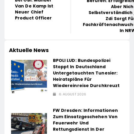
Bei OBI: Manuel
Berufen: Erfolgreich
Van De Kamp Ist
Aber Nich
Neuer Chief
Selbstverständlich 
Product Officer
Zdi Sorgt Fü
Fachkräftenachwuch
In NR
Aktuelle News
BPOLI LUD: Bundespolizei
Stoppt In Deutschland
Untergetauchten Tunesier:
Heiratspläne Für
Wiedereinreise Durchkreuzt
6. AUGUST 2026
FW Dresden: Informationen
Zum Einsatzgeschehen Von
Feuerwehr Und
Rettungsdienst In Der